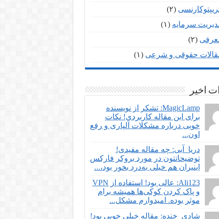
ریپتوکارنسی
(۲)
دیریت سرمایه
(۱)
عرفی
(۲)
قالات حقوقی و شرعی
(۱)
ت اخیر
MagicLamp: تشکر از نویسنده
برای این مقاله کاربردی! نکات
خوبی درباره مشکلات آلپاری و رفع
اون...
دریا_آبی: چه مقاله مفیدی!
توضیحاتتون در مورد بروکر فارکس
اینیران هم خیلی به‌درد بخور بود،...
Ali123: عالی بود! استفاده از VPN
و پاک کردن کوکی‌ها همیشه برام
موثر بوده. امیدوارم مشکل...
شادی_خنده: مقاله خیلی خوبی بود!