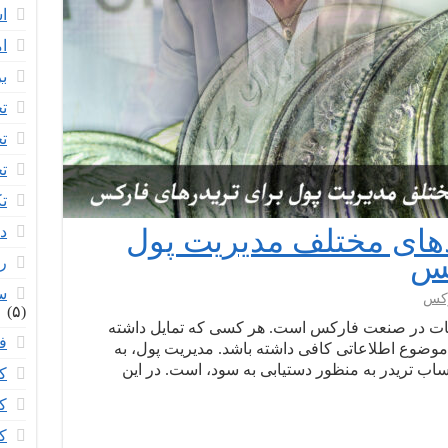
ا
ام
ب
تح
تح
تح
ت
های مختلف مدیریت پول
د
کس
ر
س
رکس
(۵)
عات در صنعت فارکس است. هر کسی که تمایل داشته
ف
ن موضوع اطلاعاتی کافی داشته باشد. مدیریت پول، به
ب تریدر به منظور دستیابی به سود، است. در این
ک
ک
ک