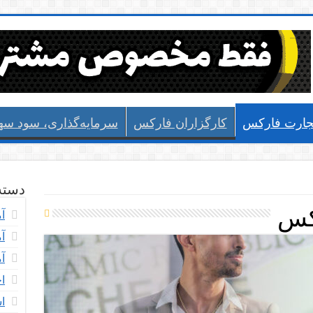
جارت فارکس
کارگزاران فارکس
سرمایه‌گذاری، سود سها
دسته 
کس
آم
آ
آ
اخ
ا