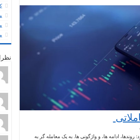
ک
م
م
م
نظرا
ملاتی
وندها، ادامه ها، و واژگونی ها. به یک معامله گر به