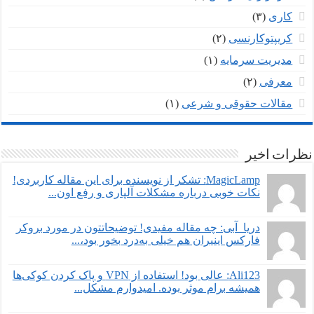
کاری
(۳)
کریپتوکارنسی
(۲)
مدیریت سرمایه
(۱)
معرفی
(۲)
مقالات حقوقی و شرعی
(۱)
نظرات اخیر
MagicLamp: تشکر از نویسنده برای این مقاله کاربردی!
نکات خوبی درباره مشکلات آلپاری و رفع اون...
دریا_آبی: چه مقاله مفیدی! توضیحاتتون در مورد بروکر
فارکس اینیران هم خیلی به‌درد بخور بود،...
Ali123: عالی بود! استفاده از VPN و پاک کردن کوکی‌ها
همیشه برام موثر بوده. امیدوارم مشکل...