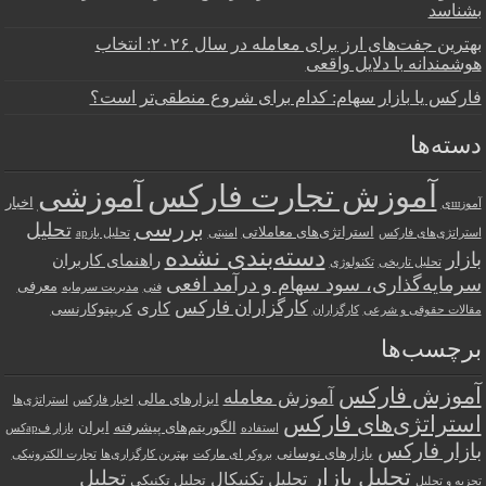
بشناسد
بهترین جفت‌های ارز برای معامله در سال ۲۰۲۶: انتخاب
هوشمندانه با دلایل واقعی
فارکس یا بازار سهام: کدام برای شروع منطقی‌تر است؟
دسته‌ها
آموزش تجارت فارکس
آموزشی
اخبار
آموزшی
بررسی
تحلیل
استراتژی‌های معاملاتی
استراتژی‌های فارکس
امنیتی
تحلیل بازар
دسته‌بندی نشده
بازار
راهنمای کاربران
تحلیل تاریخی
تکنولوژی
سرمایه‌گذاری، سود سهام و درآمد افعی
معرفی
فنی
مدیریت سرمایه
کارگزاران فارکس
کاری
کریپتوکارنسی
مقالات حقوقی و شرعی
کارگزاران
برچسب‌ها
آموزش فارکس
آموزش معامله
ابزارهای مالی
اخبار فارکس
استراتژی‌ها
استراتژی‌های فارکس
الگوریتم‌های پیشرفته
ایران
استفاده
بازار فарکس
بازار فارکس
بازارهای نوسانی
بروکر ای مارکت
بهترین کارگزاری‌ها
تجارت الکترونیکی
تحلیل بازار
تحلیل
تحلیل تکنیکال
تحلیل تکنیکی
تجزیه و تحلیل