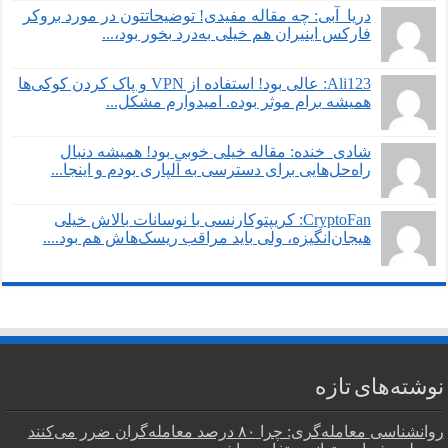
دریا_آبی: چه مقاله مفیدی! توضیحاتتون در مورد بروکر
فارکس اینیران هم خیلی به‌درد بخور بود،...
Ali123: عالی بود! استفاده از VPN و پاک کردن کوکی‌ها
همیشه برام موثر بوده. امیدوارم مشکل...
شادی_خنده: مقاله خیلی خوبی بود! همیشه دنبال
راه‌حل‌هایی برای دسترسی به آلپاری بودم و اینجا...
CryptoFan: کریپتوکارنسی با نوسانات بالاش خیلی
هیجان‌انگیزه، ولی باید مراقب ریسک‌هاش هم بود....
نوشته‌های تازه
روانشناسی معامله‌گری: چرا ۸۰ درصد معامله‌گران ضرر می‌کنند