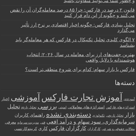
و چطور شما می‌توانید متفاوت باشید
قانون ۲ درصد در فارکس: چرا ۸۵ درصد معامله‌گران آن را نقض
می‌کنند و چگونه از این دام فرار کنید
تحلیل بنیادی فارکس: چگونه اخبار اقتصادی بر نرخ ارز تأثیر
می‌گذارد
۷ الگوی کلیدی تحلیل تکنیکال در فارکس که هر معامله‌گر باید
بشناسد
بهترین جفت‌های ارز برای معامله در سال ۲۰۲۶: انتخاب
هوشمندانه با دلایل واقعی
فارکس یا بازار سهام: کدام برای شروع منطقی‌تر است؟
دسته‌ها
آموزش تجارت فارکس
آموزشی
اخبار
آموزшی
بررسی
تحلیل
استراتژی‌های معاملاتی
استراتژی‌های فارکس
امنیتی
تحلیل بازар
دسته‌بندی نشده
بازار
راهنمای کاربران
تحلیل تاریخی
تکنولوژی
سرمایه‌گذاری، سود سهام و درآمد افعی
معرفی
فنی
مدیریت سرمایه
کارگزاران فارکس
کاری
کریپتوکارنسی
مقالات حقوقی و شرعی
کارگزاران