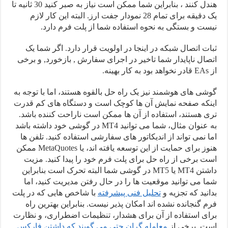
هندل کنند ، بنابراین شما ممکن است نیاز به صبر کنید 30 ثانیه تا
یک دقیقه برای تمام 28 نمودار جفت ارز. البته این کار لازم
نیست و بستگی به نحوه استفاده شما از پلت فرم دارد.
ثبات اتصال شبکه در اینجا در اولویت قرار دارد. اگر شما یک
اتصال ناپایدار شما تاخیر در اجرای سفارش , بازخورد, و برخی
از EAs قادر نخواهد بود به کار بهینه.
گوشی های هوشمند نیز یک راه حل بالقوه هستند، اما با توجه به
اینکه صفحه نمایش آن ها کوچک است و دستگاه های کم قدرت
تری هستند، استفاده از آن ها ممکن است ناراحت کننده باشد.
به عنوان مثال، شما می توانید MT4 در گوشی خود داشته باشد
اما نمی تواند از اندیکاتور های سفارشی استفاده کنید. تلفن ها
هنوز برای حمایت از این توسعه یافته اند، یا MetaQuotes ممکن
است برخی از راه حل برای پلت فرم خود را پیدا کنید. مزیت
داشتن MT4 یا MT5 در گوشی شما البته تحرک است بنابراین
شما می توانید موقعیت ها را در حال رفتن مدیریت کنید، اما
بدانید که تجزیه و
تحلیل فنی پیشرفته
با شاخص هایی که در پلت
فرم گنجانده نشده اند امکان پذیر نیست. بنابراین بهترین راه
برای استفاده از آن برای هشدار، تنظیمات اضطراری، و نظارت
است. برخی از
معامله گران حتی می گویند که داشتن فارکس