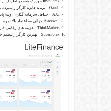
InstaForex – بزرگ همه در اطراف ارائه.
Oanda – برنده جایزه کارگزار سپرده پایین.
AXI – حداقل سرمایه گذاری اولیه پایین.
Blackwell جهانی — اعتماد بالا نمره.
ThinkMarkets – هزینه های رقابتی فارکس, گسترش, و, کمیسیون.
SuperForex – بهترین کارگزار تنظیم جهانی.
LiteFinance