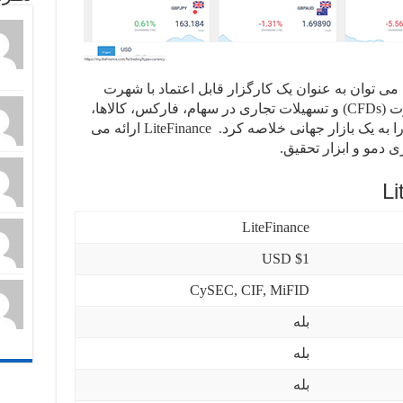
ر کلی، LiteFinance (LiteForex) را می توان به عنوان یک کارگزار قابل اعتماد با شهرت
خوب فراهم می کند که قراردادهای تفاوت (CFDs) و تسهیلات تجاری در سهام، فارکس، کالاها،
رمزارزها، ETFs، گزینه ها، و شاخص ها را به یک بازار جهانی خلاصه کرد. LiteFinance ارائه می
 دمو و ابزار تحقیق.
LiteFinance
$1 USD
CySEC, CIF, MiFID
بله
بله
بله