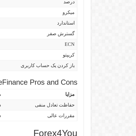
درصد
میکرو
استاندارد
گسترش صفر
ECN
کریپتو
باز کردن یک حساب کاربری
teFinance Pros and Cons
مزایا
م
حفاظت تعادل منفی
د
مقررات عالی
س
Forex4You