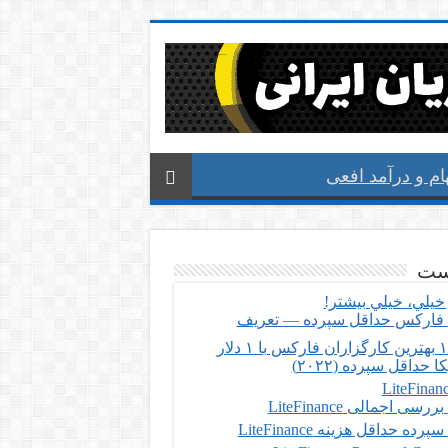
م و درآمد افعی
ست
خيلي، خيلي بيشتر!
فارکس حداقل سپرده — تعریف
۱۰ بهترین کارگزاران فارکس با ۱ دلار
ا حداقل سپرده (۲۰۲۲)
بررسی اجمالی LiteFinance
سپرده حداقل هزینه LiteFinance