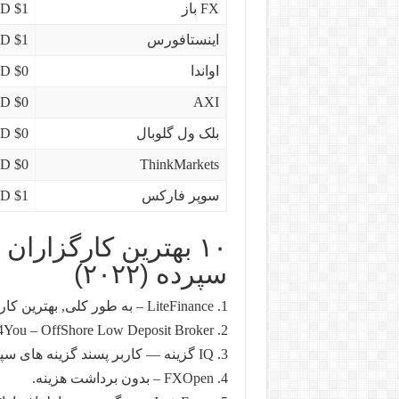
FX باز
$1 USD
اینستافورس
$1 USD
اواندا
$0 USD
$0 USD
AXI
بلک ول گلوبال
$0 USD
$0 USD
ThinkMarkets
سوپر فارکس
$1 USD
سپرده (۲۰۲۲)
LiteFinance – به طور کلی, بهترین کارگزار فارکس با $1 دلار حداقل سپرده.
4You – OffShore Low Deposit Broker.
IQ گزینه — کاربر پسند گزینه های سپرده.
FXOpen – بدون برداشت هزینه.