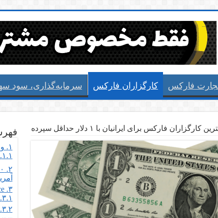
جارت فارکس
کارگزاران فارکس
سرمایه‌گذاری، سود سها
فهر
۱.
و 
۱.۱.
۲.
آمریک
LiteFinance
۳.
۳.۱.
۳.۲.