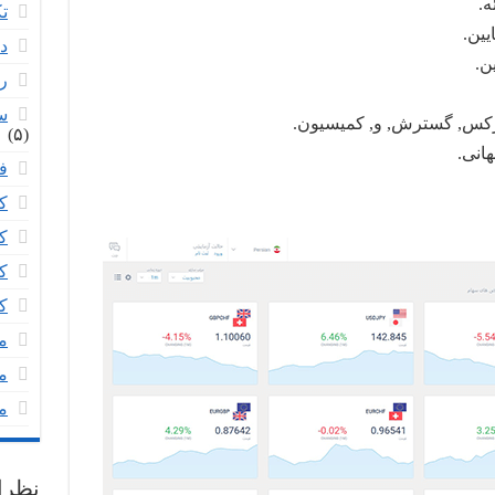
ت
د
ر
س
(۵)
ف
ک
ک
ک
ک
م
م
م
نظرا