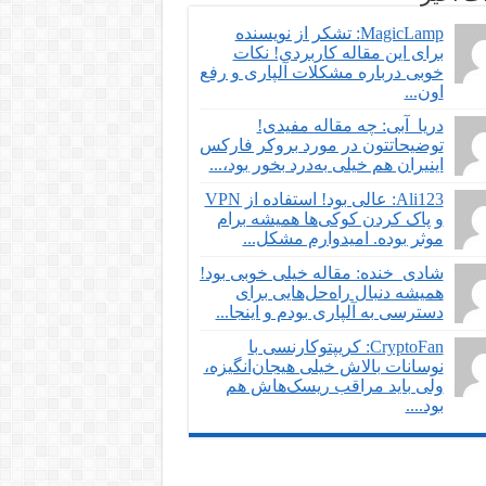
MagicLamp: تشکر از نویسنده
برای این مقاله کاربردی! نکات
خوبی درباره مشکلات آلپاری و رفع
اون...
دریا_آبی: چه مقاله مفیدی!
توضیحاتتون در مورد بروکر فارکس
اینیران هم خیلی به‌درد بخور بود،...
Ali123: عالی بود! استفاده از VPN
و پاک کردن کوکی‌ها همیشه برام
موثر بوده. امیدوارم مشکل...
شادی_خنده: مقاله خیلی خوبی بود!
همیشه دنبال راه‌حل‌هایی برای
دسترسی به آلپاری بودم و اینجا...
CryptoFan: کریپتوکارنسی با
نوسانات بالاش خیلی هیجان‌انگیزه،
ولی باید مراقب ریسک‌هاش هم
بود....