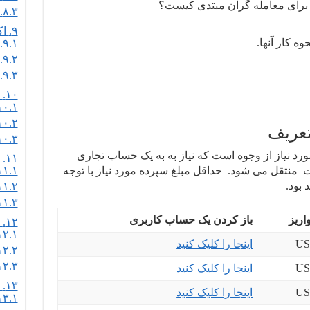
 برای معامله گران مبتدی کیست؟
۸.۳.
۹.
اک
 کار آنها.
۹.۱.
۹.۲.
۹.۳.
۱۰.
ب
۱۰.۱.
۱۰.۲.
عریف
۱۰.۳.
رد نیاز از وجوه است که نیاز به به یک حساب تجاری
hinkMarkets
۱۱.
 منتقل می شود. حداقل مبلغ سپرده مورد نیاز با توجه
۱۱.۱.
بود.
۱۱.۲.
۱۱.۳.
اریز
باز کردن یک حساب کاربری
۱۲.
س
۱۲.۱.
اینجا را کلیک کنید
۱۲.۲.
۱۲.۳.
اینجا را کلیک کنید
۱۳.
ن
اینجا را کلیک کنید
۱۳.۱.