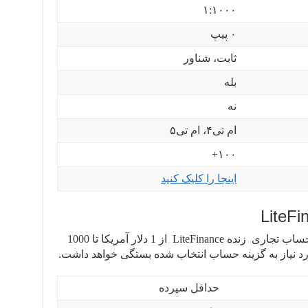
۱:۱۰۰۰
۰ پیپ
ثابت، شناور
بله
نه
ام تی۴، ام تی۵
۱۰۰+
اینجا را کلیک کنید
حداقل مبلغ سپرده مورد نیاز برای ثبت حساب تجاری زنده LiteFinance از 1 دلار آمریکا تا 1000
رد نیاز به گزینه حساب انتخاب شده بستگی خواهد داشت.
حداقل سپرده