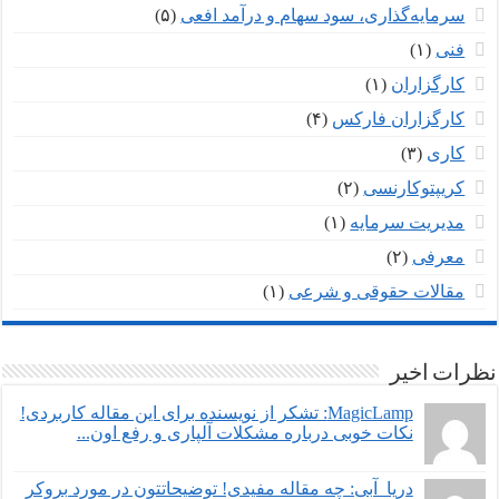
سرمایه‌گذاری، سود سهام و درآمد افعی
(۵)
فنی
(۱)
کارگزاران
(۱)
کارگزاران فارکس
(۴)
کاری
(۳)
کریپتوکارنسی
(۲)
مدیریت سرمایه
(۱)
معرفی
(۲)
مقالات حقوقی و شرعی
(۱)
نظرات اخیر
MagicLamp: تشکر از نویسنده برای این مقاله کاربردی!
نکات خوبی درباره مشکلات آلپاری و رفع اون...
دریا_آبی: چه مقاله مفیدی! توضیحاتتون در مورد بروکر