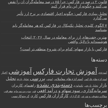
قانون ۲ درصد در فارکس: چرا ۸۵ درصد معامله‌گران آن را نقض
می‌کنند و چگونه از این دام فرار کنید
تحلیل بنیادی فارکس: چگونه اخبار اقتصادی بر نرخ ارز تأثیر
می‌گذارد
۷ الگوی کلیدی تحلیل تکنیکال در فارکس که هر معامله‌گر باید
بشناسد
بهترین جفت‌های ارز برای معامله در سال ۲۰۲۶: انتخاب
هوشمندانه با دلایل واقعی
فارکس یا بازار سهام: کدام برای شروع منطقی‌تر است؟
دسته‌ها
آموزش تجارت فارکس
آموزشی
اخبار
آموزшی
بررسی
تحلیل
استراتژی‌های معاملاتی
استراتژی‌های فارکس
امنیتی
تحلیل بازар
دسته‌بندی نشده
بازار
راهنمای کاربران
تحلیل تاریخی
تکنولوژی
سرمایه‌گذاری، سود سهام و درآمد افعی
معرفی
فنی
مدیریت سرمایه
کارگزاران فارکس
کاری
کریپتوکارنسی
مقالات حقوقی و شرعی
کارگزاران
برچسب‌ها