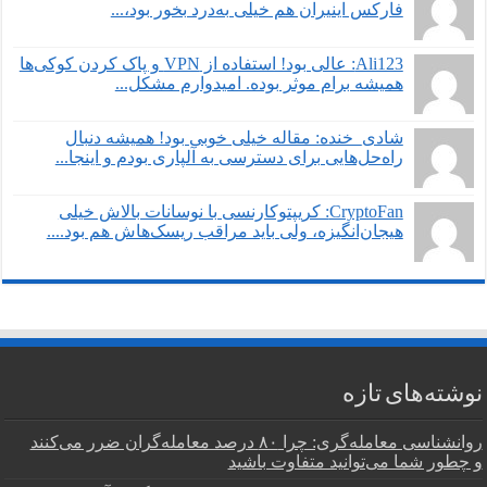
فارکس اینیران هم خیلی به‌درد بخور بود،...
Ali123: عالی بود! استفاده از VPN و پاک کردن کوکی‌ها
همیشه برام موثر بوده. امیدوارم مشکل...
شادی_خنده: مقاله خیلی خوبی بود! همیشه دنبال
راه‌حل‌هایی برای دسترسی به آلپاری بودم و اینجا...
CryptoFan: کریپتوکارنسی با نوسانات بالاش خیلی
هیجان‌انگیزه، ولی باید مراقب ریسک‌هاش هم بود....
نوشته‌های تازه
روانشناسی معامله‌گری: چرا ۸۰ درصد معامله‌گران ضرر می‌کنند
و چطور شما می‌توانید متفاوت باشید