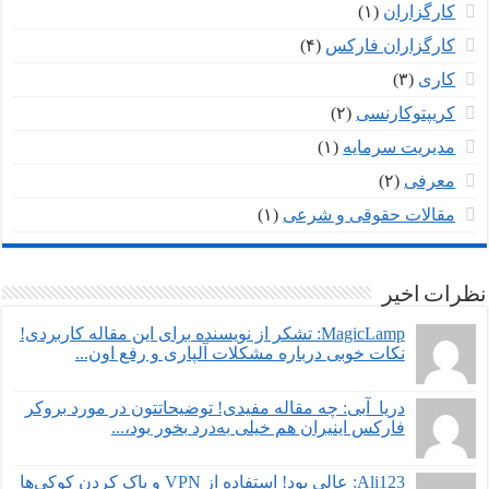
کارگزاران
(۱)
کارگزاران فارکس
(۴)
کاری
(۳)
کریپتوکارنسی
(۲)
مدیریت سرمایه
(۱)
معرفی
(۲)
مقالات حقوقی و شرعی
(۱)
نظرات اخیر
MagicLamp: تشکر از نویسنده برای این مقاله کاربردی!
نکات خوبی درباره مشکلات آلپاری و رفع اون...
دریا_آبی: چه مقاله مفیدی! توضیحاتتون در مورد بروکر
فارکس اینیران هم خیلی به‌درد بخور بود،...
Ali123: عالی بود! استفاده از VPN و پاک کردن کوکی‌ها