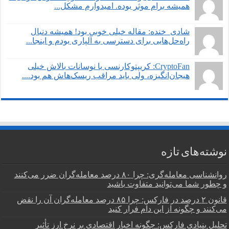
همیشه برام موثر بوده. امیدوارم مشکل...
شادی_خنده: مقاله خیلی خوبی بود! همیشه دنبال
راه‌حل‌هایی برای دسترسی به آلپاری بودم و اینجا...
CryptoFan: کریپتوکارنسی با نوسانات بالاش خیلی
هیجان‌انگیزه، ولی باید مراقب ریسک‌هاش هم بود....
نوشته‌های تازه
روانشناسی معامله‌گری: چرا ۸۰ درصد معامله‌گران ضرر می‌کنند
و چطور شما می‌توانید متفاوت باشید
قانون ۲ درصد در فارکس: چرا ۸۵ درصد معامله‌گران آن را نقض
می‌کنند و چگونه از این دام فرار کنید
تحلیل بنیادی فارکس: چگونه اخبار اقتصادی بر نرخ ارز تأثیر