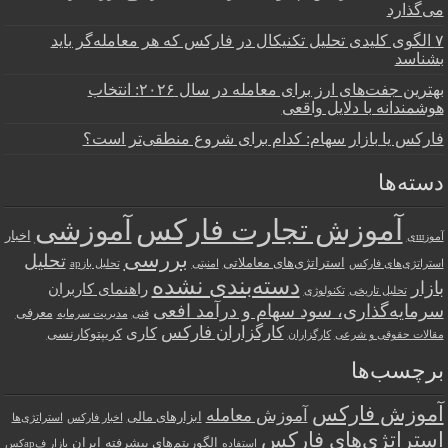
می‌گذارد
۷ الگوی کلیدی تحلیل تکنیکال در فارکس که هر معامله‌گر باید
بشناسد
بهترین جفت‌های ارز برای معامله در سال ۲۰۲۶: انتخاب
هوشمندانه با دلایل واقعی
فارکس یا بازار سهام: کدام برای شروع منطقی‌تر است؟
دسته‌ها
آموزش تجارت فارکس
آموزشی
اخبار
آموزшی
بررسی
تحلیل
استراتژی‌های معاملاتی
استراتژی‌های فارکس
امنیتی
تحلیل بازар
دسته‌بندی نشده
بازار
راهنمای کاربران
تحلیل تاریخی
تکنولوژی
سرمایه‌گذاری، سود سهام و درآمد افعی
معرفی
فنی
مدیریت سرمایه
کارگزاران فارکس
کاری
کریپتوکارنسی
مقالات حقوقی و شرعی
کارگزاران
برچسب‌ها
آموزش فارکس
آموزش معامله
ابزارهای مالی
اخبار فارکس
استراتژی‌ها
استراتژی‌های فارکس
الگوریتم‌های پیشرفته
ایران
استفاده
بازار فарکس