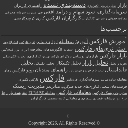
دسته‌بندی نشده
بازار
راهنمای کاربران
تحلیل تاریخی
تکنولوژی
سرمایه‌گذاری، سود سهام و درآمد افعی
معرفی
فنی
مدیریت سرمایه
کارگزاران فارکس
کاری
کریپتوکارنسی
مقالات حقوقی و شرعی
کارگزاران
برچسب‌ها
آموزش فارکس
آموزش معامله
ابزارهای مالی
اخبار فارکس
استراتژی‌ها
استراتژی‌های فارکس
الگوریتم‌های پیشرفته
ایران
استفاده
بازار فарکس
بازار فارکس
بازارهای نوسانی
بروکر ای مارکت
بهترین کارگزاری‌ها
تجارت الکترونیکی
تحلیل بازار
تحلیل
تحلیل تکنیکال
تحلیل تکنیکی
تجزیه و تحلیل
فاندامنتال
راهنمای مبتدیان
روبو فارکس
ثبت نام
زمان
خرید و فروش ارز
فارکس
معامله
سرمایه‌گذاری
ساده
سایت
فарکس
فارکس فکتوری
مدیریت ریسک
متاتریدر
فرصت‌های شغلی
فناوری‌های جدید
فیبوگروپ
معاملات فارکس
مقایسه بازارها
مدیریت ریسک فارکس
معامله EUR/USD
نرخ ارز
کارگزاران
نوسانات اقتصادی
پلتفرم‌های معاملاتی
کابینه شخصی
© Copyright 2026, All Rights Reserved