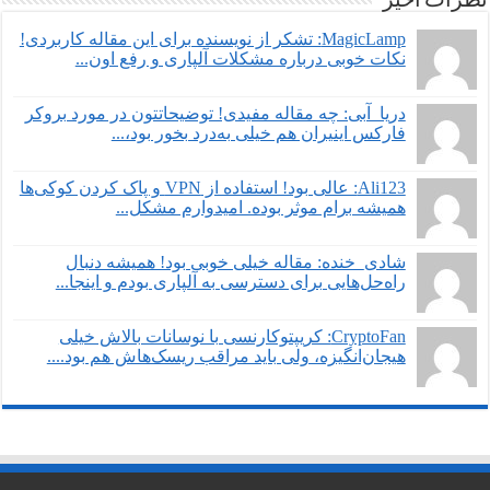
نظرات اخیر
MagicLamp: تشکر از نویسنده برای این مقاله کاربردی!
نکات خوبی درباره مشکلات آلپاری و رفع اون...
دریا_آبی: چه مقاله مفیدی! توضیحاتتون در مورد بروکر
فارکس اینیران هم خیلی به‌درد بخور بود،...
Ali123: عالی بود! استفاده از VPN و پاک کردن کوکی‌ها
همیشه برام موثر بوده. امیدوارم مشکل...
شادی_خنده: مقاله خیلی خوبی بود! همیشه دنبال
راه‌حل‌هایی برای دسترسی به آلپاری بودم و اینجا...
CryptoFan: کریپتوکارنسی با نوسانات بالاش خیلی
هیجان‌انگیزه، ولی باید مراقب ریسک‌هاش هم بود....