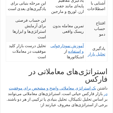
یادگیری مفاهیم
آشنایی با
این مرحله بنیانی برای
پایه‌ای مانند جفت
اصطلاحات
یادگیری‌های بعدی است
ارز، لوریج و مارجین
این حساب فرصتی
افتتاح
تمرین معامله بدون
برای آزمایش
حساب
ریسک واقعی
استراتژی‌ها و ابزارها
دمو
است
آموزش نمودارخوانی
تحلیل درست بازار کلید
یادگیری
و استفاده
از
موفقیت در معاملات
تحلیل بازار
اندیکاتورها
است
استراتژی‌های معاملاتی در
فارکس
داشتن
یک استراتژی معاملاتی واضح و مشخص برای موفقیت
در
بازار فارکس حیاتی است. استراتژی‌های معاملاتی می‌توانند
بر اساس تحلیل تکنیکال، تحلیل بنیادی یا ترکیبی از هر دو باشند.
برخی از استراتژی‌های معروف عبارتند از: