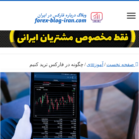
صفحه نخست
/
آموزшی
/
چگونه در فارکس ترید کنیم