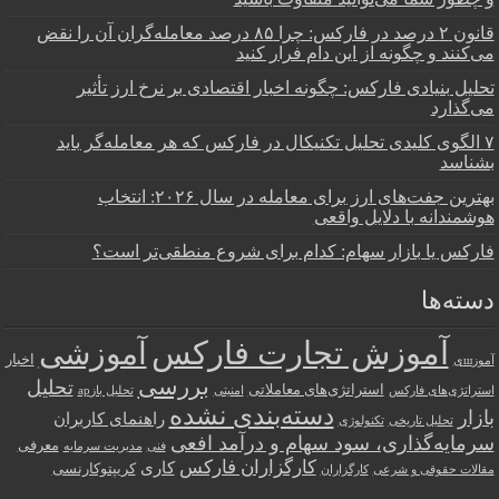
قانون ۲ درصد در فارکس: چرا ۸۵ درصد معامله‌گران آن را نقض
می‌کنند و چگونه از این دام فرار کنید
تحلیل بنیادی فارکس: چگونه اخبار اقتصادی بر نرخ ارز تأثیر
می‌گذارد
۷ الگوی کلیدی تحلیل تکنیکال در فارکس که هر معامله‌گر باید
بشناسد
بهترین جفت‌های ارز برای معامله در سال ۲۰۲۶: انتخاب
هوشمندانه با دلایل واقعی
فارکس یا بازار سهام: کدام برای شروع منطقی‌تر است؟
دسته‌ها
آموزش تجارت فارکس
آموزشی
اخبار
آموزшی
بررسی
تحلیل
استراتژی‌های معاملاتی
استراتژی‌های فارکس
امنیتی
تحلیل بازар
دسته‌بندی نشده
بازار
راهنمای کاربران
تحلیل تاریخی
تکنولوژی
سرمایه‌گذاری، سود سهام و درآمد افعی
معرفی
فنی
مدیریت سرمایه
کارگزاران فارکس
کاری
کریپتوکارنسی
مقالات حقوقی و شرعی
کارگزاران