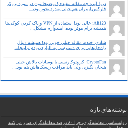
دریا_آبی: چه مقاله مفیدی! توضیحاتتون در مورد بروکر
فارکس اینیران هم خیلی به‌درد بخور بود،...
Ali123: عالی بود! استفاده از VPN و پاک کردن کوکی‌ها
همیشه برام موثر بوده. امیدوارم مشکل...
شادی_خنده: مقاله خیلی خوبی بود! همیشه دنبال
راه‌حل‌هایی برای دسترسی به آلپاری بودم و اینجا...
CryptoFan: کریپتوکارنسی با نوسانات بالاش خیلی
هیجان‌انگیزه، ولی باید مراقب ریسک‌هاش هم بود....
نوشته‌های تازه
روانشناسی معامله‌گری: چرا ۸۰ درصد معامله‌گران ضرر می‌کنند
و چطور شما می‌توانید متفاوت باشید