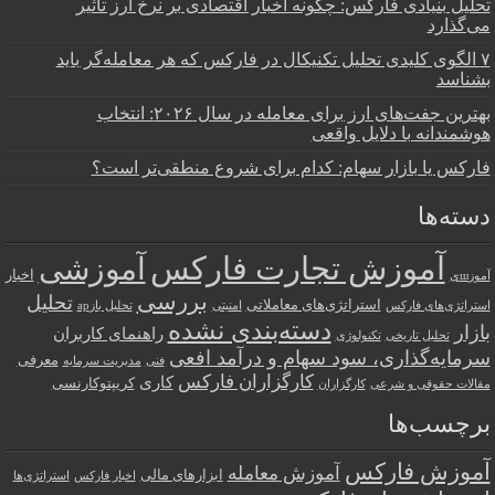
تحلیل بنیادی فارکس: چگونه اخبار اقتصادی بر نرخ ارز تأثیر
می‌گذارد
۷ الگوی کلیدی تحلیل تکنیکال در فارکس که هر معامله‌گر باید
بشناسد
بهترین جفت‌های ارز برای معامله در سال ۲۰۲۶: انتخاب
هوشمندانه با دلایل واقعی
فارکس یا بازار سهام: کدام برای شروع منطقی‌تر است؟
دسته‌ها
آموزش تجارت فارکس
آموزشی
اخبار
آموزшی
بررسی
تحلیل
استراتژی‌های معاملاتی
استراتژی‌های فارکس
امنیتی
تحلیل بازар
دسته‌بندی نشده
بازار
راهنمای کاربران
تحلیل تاریخی
تکنولوژی
سرمایه‌گذاری، سود سهام و درآمد افعی
معرفی
فنی
مدیریت سرمایه
کارگزاران فارکس
کاری
کریپتوکارنسی
مقالات حقوقی و شرعی
کارگزاران
برچسب‌ها
آموزش فارکس
آموزش معامله
ابزارهای مالی
اخبار فارکس
استراتژی‌ها