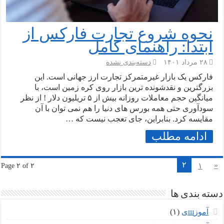
نحوه شروع تجارت فارکس از
ابتدا: راهنمای کامل
۲۸ مرداد ۱۴۰۱
دسته‌بندی نشده
فارکس یک بازار غیرمتمرکز تجارت ارز جهانی است. این
بزرگترین و نقدشونده ترین بازار روی کره زمین است، با
میانگین حجم معاملات روزانه بیش از ۵ تریلیون دلار ! از نظر
سودآوری حتی همه بورس های دنیا را هم نمی توان با آن
مقایسه کرد. بنابراین، جای تعجب نیست که …
ادامه مطلب
۲
«
۱
Page ۲ of ۲
دسته بندی ها
آموزшی
(۱)