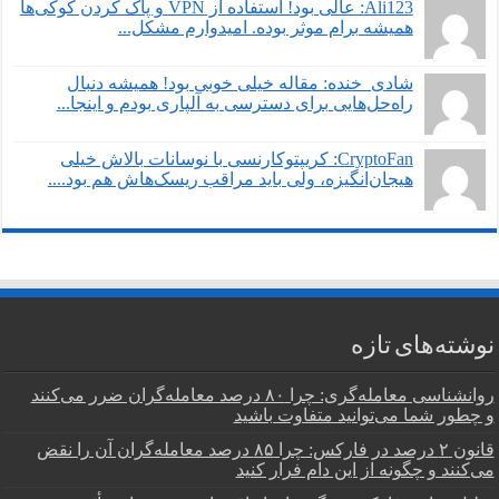
Ali123: عالی بود! استفاده از VPN و پاک کردن کوکی‌ها
همیشه برام موثر بوده. امیدوارم مشکل...
شادی_خنده: مقاله خیلی خوبی بود! همیشه دنبال
راه‌حل‌هایی برای دسترسی به آلپاری بودم و اینجا...
CryptoFan: کریپتوکارنسی با نوسانات بالاش خیلی
هیجان‌انگیزه، ولی باید مراقب ریسک‌هاش هم بود....
نوشته‌های تازه
روانشناسی معامله‌گری: چرا ۸۰ درصد معامله‌گران ضرر می‌کنند
و چطور شما می‌توانید متفاوت باشید
قانون ۲ درصد در فارکس: چرا ۸۵ درصد معامله‌گران آن را نقض
می‌کنند و چگونه از این دام فرار کنید