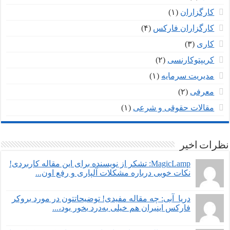
کارگزاران
(۱)
کارگزاران فارکس
(۴)
کاری
(۳)
کریپتوکارنسی
(۲)
مدیریت سرمایه
(۱)
معرفی
(۲)
مقالات حقوقی و شرعی
(۱)
نظرات اخیر
MagicLamp: تشکر از نویسنده برای این مقاله کاربردی!
نکات خوبی درباره مشکلات آلپاری و رفع اون...
دریا_آبی: چه مقاله مفیدی! توضیحاتتون در مورد بروکر
فارکس اینیران هم خیلی به‌درد بخور بود،...