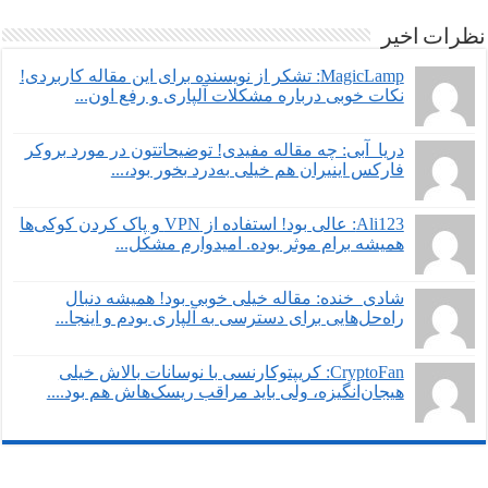
نظرات اخیر
MagicLamp: تشکر از نویسنده برای این مقاله کاربردی!
نکات خوبی درباره مشکلات آلپاری و رفع اون...
دریا_آبی: چه مقاله مفیدی! توضیحاتتون در مورد بروکر
فارکس اینیران هم خیلی به‌درد بخور بود،...
Ali123: عالی بود! استفاده از VPN و پاک کردن کوکی‌ها
همیشه برام موثر بوده. امیدوارم مشکل...
شادی_خنده: مقاله خیلی خوبی بود! همیشه دنبال
راه‌حل‌هایی برای دسترسی به آلپاری بودم و اینجا...
CryptoFan: کریپتوکارنسی با نوسانات بالاش خیلی
هیجان‌انگیزه، ولی باید مراقب ریسک‌هاش هم بود....