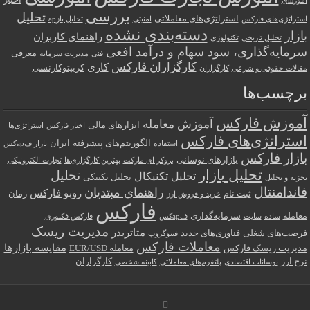
آموزшی
بررسی
تحلیل
استراتژی‌های معاملاتی
استراتژی‌های فارکس
امنیتی
تحلیل بازар
دسته‌بندی نشده
بازار
راهنمای کاربران
تحلیل تاریخی
تکنولوژی
سرمایه‌گذاری، سود سهام و درآمد افعی
معرفی
فنی
مدیریت سرمایه
کارگزاران فارکس
کاری
کریپتوکارنسی
مقالات حقوقی و شرعی
کارگزاران
برچسب‌ها
آموزش فارکس
آموزش معامله
ابزارهای مالی
اخبار فارکس
استراتژی‌ها
استراتژی‌های فارکس
الگوریتم‌های پیشرفته
ایران
استفاده
بازار فарکس
بازار فارکس
بازارهای نوسانی
بروکر ای مارکت
بهترین کارگزاری‌ها
تجارت الکترونیکی
تحلیل بازار
تحلیل
تحلیل تکنیکال
تحلیل تکنیکی
تجزیه و تحلیل
فاندامنتال
راهنمای مبتدیان
روبو فارکس
ثبت نام
زمان
خرید و فروش ارز
فارکس
معامله
سرمایه‌گذاری
ساده
سایت
فарکس
فارکس فکتوری
مدیریت ریسک
متاتریدر
فرصت‌های شغلی
فناوری‌های جدید
فیبوگروپ
معاملات فارکس
مقایسه بازارها
مدیریت ریسک فارکس
معامله EUR/USD
نرخ ارز
کارگزاران
نوسانات اقتصادی
پلتفرم‌های معاملاتی
کابینه شخصی