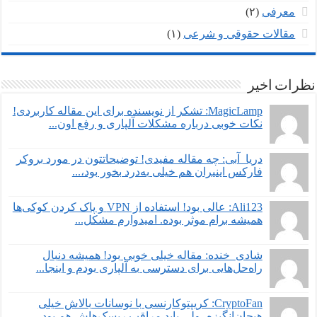
معرفی
(۲)
مقالات حقوقی و شرعی
(۱)
نظرات اخیر
MagicLamp: تشکر از نویسنده برای این مقاله کاربردی!
نکات خوبی درباره مشکلات آلپاری و رفع اون...
دریا_آبی: چه مقاله مفیدی! توضیحاتتون در مورد بروکر
فارکس اینیران هم خیلی به‌درد بخور بود،...
Ali123: عالی بود! استفاده از VPN و پاک کردن کوکی‌ها
همیشه برام موثر بوده. امیدوارم مشکل...
شادی_خنده: مقاله خیلی خوبی بود! همیشه دنبال
راه‌حل‌هایی برای دسترسی به آلپاری بودم و اینجا...
CryptoFan: کریپتوکارنسی با نوسانات بالاش خیلی
هیجان‌انگیزه، ولی باید مراقب ریسک‌هاش هم بود....