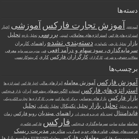
دسته‌ها
آموزش تجارت فارکس
آموزشی
اخبار
آموزшی
بررسی
تحلیل
استراتژی‌های معاملاتی
استراتژی‌های فارکس
امنیتی
تحلیل بازар
دسته‌بندی نشده
بازار
راهنمای کاربران
تحلیل تاریخی
تکنولوژی
سرمایه‌گذاری، سود سهام و درآمد افعی
معرفی
فنی
مدیریت سرمایه
کارگزاران فارکس
کاری
کریپتوکارنسی
مقالات حقوقی و شرعی
کارگزاران
برچسب‌ها
آموزش فارکس
آموزش معامله
ابزارهای مالی
اخبار فارکس
استراتژی‌ها
استراتژی‌های فارکس
الگوریتم‌های پیشرفته
ایران
استفاده
بازار فарکس
بازار فارکس
بازارهای نوسانی
بروکر ای مارکت
بهترین کارگزاری‌ها
تجارت الکترونیکی
تحلیل بازار
تحلیل
تحلیل تکنیکال
تحلیل تکنیکی
تجزیه و تحلیل
فاندامنتال
راهنمای مبتدیان
روبو فارکس
ثبت نام
زمان
خرید و فروش ارز
فارکس
معامله
سرمایه‌گذاری
ساده
سایت
فарکس
فارکس فکتوری
مدیریت ریسک
متاتریدر
فرصت‌های شغلی
فناوری‌های جدید
فیبوگروپ
معاملات فارکس
مقایسه بازارها
مدیریت ریسک فارکس
معامله EUR/USD