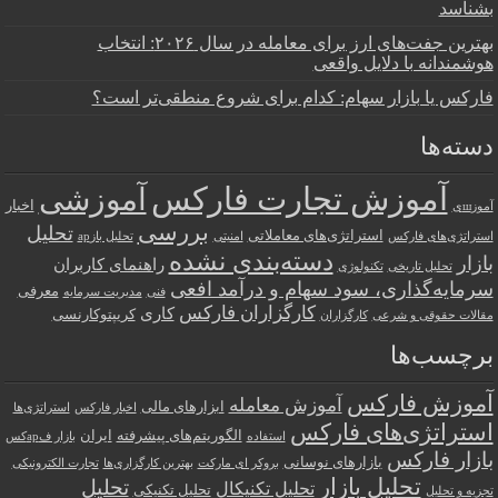
بشناسد
بهترین جفت‌های ارز برای معامله در سال ۲۰۲۶: انتخاب
هوشمندانه با دلایل واقعی
فارکس یا بازار سهام: کدام برای شروع منطقی‌تر است؟
دسته‌ها
آموزش تجارت فارکس
آموزشی
اخبار
آموزшی
بررسی
تحلیل
استراتژی‌های معاملاتی
استراتژی‌های فارکس
امنیتی
تحلیل بازар
دسته‌بندی نشده
بازار
راهنمای کاربران
تحلیل تاریخی
تکنولوژی
سرمایه‌گذاری، سود سهام و درآمد افعی
معرفی
فنی
مدیریت سرمایه
کارگزاران فارکس
کاری
کریپتوکارنسی
مقالات حقوقی و شرعی
کارگزاران
برچسب‌ها
آموزش فارکس
آموزش معامله
ابزارهای مالی
اخبار فارکس
استراتژی‌ها
استراتژی‌های فارکس
الگوریتم‌های پیشرفته
ایران
استفاده
بازار فарکس
بازار فارکس
بازارهای نوسانی
بروکر ای مارکت
بهترین کارگزاری‌ها
تجارت الکترونیکی
تحلیل بازار
تحلیل
تحلیل تکنیکال
تحلیل تکنیکی
تجزیه و تحلیل