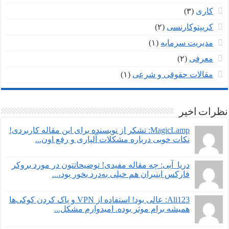
کاری
(۳)
کریپتوکارنسی
(۲)
مدیریت سرمایه
(۱)
معرفی
(۲)
مقالات حقوقی و شرعی
(۱)
نظرات اخیر
MagicLamp: تشکر از نویسنده برای این مقاله کاربردی!
نکات خوبی درباره مشکلات آلپاری و رفع اون...
دریا_آبی: چه مقاله مفیدی! توضیحاتتون در مورد بروکر
فارکس اینیران هم خیلی به‌درد بخور بود،...
Ali123: عالی بود! استفاده از VPN و پاک کردن کوکی‌ها
همیشه برام موثر بوده. امیدوارم مشکل...