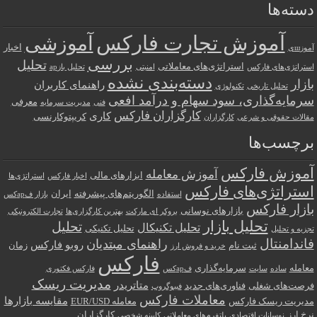
دسته‌ها
آموزش تجارت فارکس
آموزشی
اخبار
آموزшی
بررسی
تحلیل
استراتژی‌های معاملاتی
استراتژی‌های فارکس
امنیتی
تحلیل بازар
دسته‌بندی نشده
بازار
راهنمای کاربران
تحلیل تاریخی
تکنولوژی
سرمایه‌گذاری، سود سهام و درآمد افعی
معرفی
فنی
مدیریت سرمایه
کارگزاران فارکس
کاری
کریپتوکارنسی
مقالات حقوقی و شرعی
کارگزاران
برچسب‌ها
آموزش فارکس
آموزش معامله
ابزارهای مالی
اخبار فارکس
استراتژی‌ها
استراتژی‌های فارکس
الگوریتم‌های پیشرفته
ایران
استفاده
بازار فарکس
بازار فارکس
بازارهای نوسانی
بروکر ای مارکت
بهترین کارگزاری‌ها
تجارت الکترونیکی
تحلیل بازار
تحلیل
تحلیل تکنیکال
تحلیل تکنیکی
تجزیه و تحلیل
فاندامنتال
راهنمای مبتدیان
روبو فارکس
ثبت نام
زمان
خرید و فروش ارز
فارکس
معامله
سرمایه‌گذاری
ساده
سایت
فарکس
فارکس فکتوری
مدیریت ریسک
متاتریدر
فرصت‌های شغلی
فناوری‌های جدید
فیبوگروپ
معاملات فارکس
مقایسه بازارها
مدیریت ریسک فارکس
معامله EUR/USD
نرخ ارز
کارگزاران
نوسانات اقتصادی
پلتفرم‌های معاملاتی
کابینه شخصی