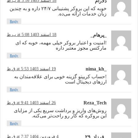
دلارام
18 اسفند 1403 at 3:16 ب.ظ
خوبه که این بروکر پشتیبانی ۲۴/۷ داره و به چندین
زبان خدمات ارائه می‌ده.
Reply
_پرهام_
18 اسفند 1403 at 5:08 ب.ظ
!امنیت و اعتبار بروکر خیلی مهمه، خوبه که ای
مارکتس مجوز معتبر داره
Reply
_nima_kh
19 اسفند 1403 at 5:53 ق.ظ
!حساب کریپتو گزینه خوبی برای علاقه‌مندان به
ارزهای دیجیتال است
Reply
Reza_Tech
26 اسفند 1403 at 9:41 ق.ظ
روش‌های واریز و برداشت سریع یکی از مزایای
این بروکره که کار رو راحت‌تر می‌کنه.
Reply
_فرزاد_۲۹
4 فروردین 1404 at 7:37 ق.ظ