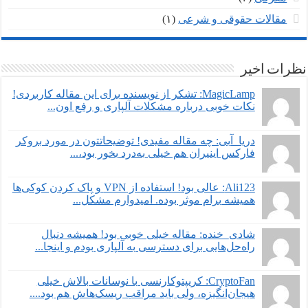
مقالات حقوقی و شرعی
(۱)
نظرات اخیر
MagicLamp: تشکر از نویسنده برای این مقاله کاربردی!
نکات خوبی درباره مشکلات آلپاری و رفع اون...
دریا_آبی: چه مقاله مفیدی! توضیحاتتون در مورد بروکر
فارکس اینیران هم خیلی به‌درد بخور بود،...
Ali123: عالی بود! استفاده از VPN و پاک کردن کوکی‌ها
همیشه برام موثر بوده. امیدوارم مشکل...
شادی_خنده: مقاله خیلی خوبی بود! همیشه دنبال
راه‌حل‌هایی برای دسترسی به آلپاری بودم و اینجا...
CryptoFan: کریپتوکارنسی با نوسانات بالاش خیلی
هیجان‌انگیزه، ولی باید مراقب ریسک‌هاش هم بود....