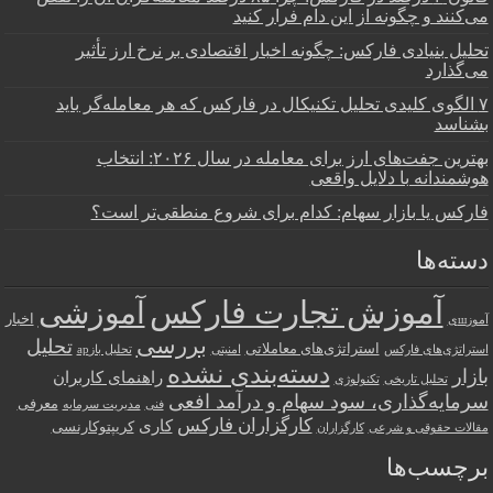
می‌کنند و چگونه از این دام فرار کنید
تحلیل بنیادی فارکس: چگونه اخبار اقتصادی بر نرخ ارز تأثیر
می‌گذارد
۷ الگوی کلیدی تحلیل تکنیکال در فارکس که هر معامله‌گر باید
بشناسد
بهترین جفت‌های ارز برای معامله در سال ۲۰۲۶: انتخاب
هوشمندانه با دلایل واقعی
فارکس یا بازار سهام: کدام برای شروع منطقی‌تر است؟
دسته‌ها
آموزش تجارت فارکس
آموزشی
اخبار
آموزшی
بررسی
تحلیل
استراتژی‌های معاملاتی
استراتژی‌های فارکس
امنیتی
تحلیل بازар
دسته‌بندی نشده
بازار
راهنمای کاربران
تحلیل تاریخی
تکنولوژی
سرمایه‌گذاری، سود سهام و درآمد افعی
معرفی
فنی
مدیریت سرمایه
کارگزاران فارکس
کاری
کریپتوکارنسی
مقالات حقوقی و شرعی
کارگزاران
برچسب‌ها