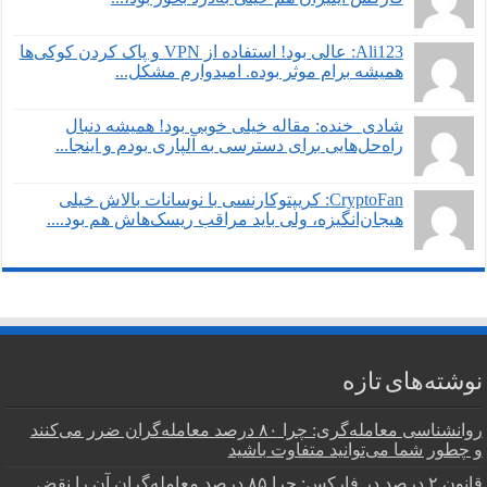
Ali123: عالی بود! استفاده از VPN و پاک کردن کوکی‌ها
همیشه برام موثر بوده. امیدوارم مشکل...
شادی_خنده: مقاله خیلی خوبی بود! همیشه دنبال
راه‌حل‌هایی برای دسترسی به آلپاری بودم و اینجا...
CryptoFan: کریپتوکارنسی با نوسانات بالاش خیلی
هیجان‌انگیزه، ولی باید مراقب ریسک‌هاش هم بود....
نوشته‌های تازه
روانشناسی معامله‌گری: چرا ۸۰ درصد معامله‌گران ضرر می‌کنند
و چطور شما می‌توانید متفاوت باشید
قانون ۲ درصد در فارکس: چرا ۸۵ درصد معامله‌گران آن را نقض