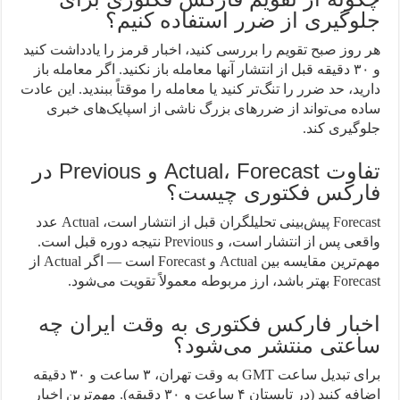
جلوگیری از ضرر استفاده کنیم؟
هر روز صبح تقویم را بررسی کنید، اخبار قرمز را یادداشت کنید
و ۳۰ دقیقه قبل از انتشار آنها معامله باز نکنید. اگر معامله باز
دارید، حد ضرر را تنگ‌تر کنید یا معامله را موقتاً ببندید. این عادت
ساده می‌تواند از ضررهای بزرگ ناشی از اسپایک‌های خبری
جلوگیری کند.
تفاوت Actual، Forecast و Previous در
فارکس فکتوری چیست؟
Forecast پیش‌بینی تحلیلگران قبل از انتشار است، Actual عدد
واقعی پس از انتشار است، و Previous نتیجه دوره قبل است.
مهم‌ترین مقایسه بین Actual و Forecast است — اگر Actual از
Forecast بهتر باشد، ارز مربوطه معمولاً تقویت می‌شود.
اخبار فارکس فکتوری به وقت ایران چه
ساعتی منتشر می‌شود؟
برای تبدیل ساعت GMT به وقت تهران، ۳ ساعت و ۳۰ دقیقه
اضافه کنید (در تابستان ۴ ساعت و ۳۰ دقیقه). مهم‌ترین اخبار