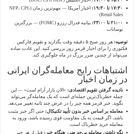
۱۷:۳۰ تا ۱۹:۳۰:
اخبار آمریکا — مهم‌ترین زمان (NFP، CPI،
Retail Sales)
۲۱:۰۰ تا ۲۳:۰۰:
بیانیه فدرال رزرو (FOMC) — بزرگترین
نوسانات
توصیه:
هر روز صبح ۵ دقیقه وقت بگذارید و تقویم فارکس
فکتوری را برای اخبار قرمز روز بررسی کنید. این عادت ساده
می‌تواند از چندین ضرر بزرگ در ماه جلوگیری کند.
اشتباهات رایج معامله‌گران ایرانی
در زمان اخبار
نادیده گرفتن تقویم اقتصادی:
«الان بازار آرام است» — این
جمله خطرناک‌ترین جمله‌ای است که یک معامله‌گر می‌تواند
بگوید. خبر قرمز همه چیز را در عرض چند ثانیه تغییر می‌دهد.
معامله بر اساس خبر بدون تأیید تکنیکال:
حتی اگر خبر مثبت
باشد، اگر قیمت به یک مقاومت قوی رسیده باشد، ورود به
معامله خرید خطرناک است.
نگه داشتن معامله بی‌حد ضرر هنگام خبر:
قبل از هر خبر