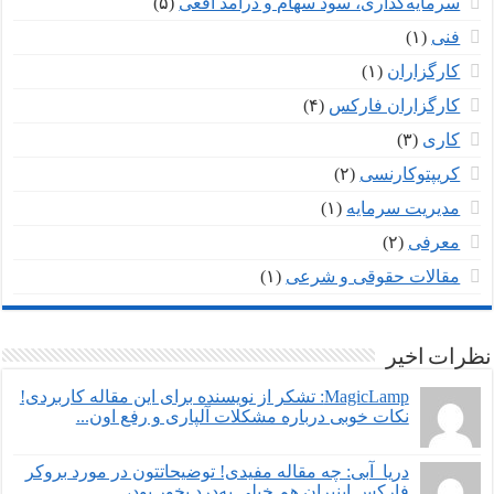
سرمایه‌گذاری، سود سهام و درآمد افعی
(۵)
فنی
(۱)
کارگزاران
(۱)
کارگزاران فارکس
(۴)
کاری
(۳)
کریپتوکارنسی
(۲)
مدیریت سرمایه
(۱)
معرفی
(۲)
مقالات حقوقی و شرعی
(۱)
نظرات اخیر
MagicLamp: تشکر از نویسنده برای این مقاله کاربردی!
نکات خوبی درباره مشکلات آلپاری و رفع اون...
دریا_آبی: چه مقاله مفیدی! توضیحاتتون در مورد بروکر
فارکس اینیران هم خیلی به‌درد بخور بود،...