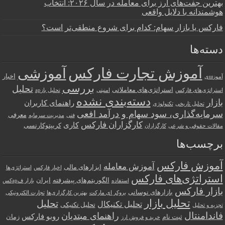
بهترین جفت‌های ارز برای معامله در سال ۲۰۲۶: انتخاب
هوشمندانه با دلایل واقعی
فارکس یا بازار سهام: کدام برای شروع منطقی‌تر است؟
دسته‌ها
آموزش تجارت فارکس
آموزشی
اخبار
آموزшی
بررسی
تحلیل
استراتژی‌های معاملاتی
استراتژی‌های فارکس
امنیتی
تحلیل بازар
دسته‌بندی نشده
بازار
راهنمای کاربران
تحلیل تاریخی
تکنولوژی
سرمایه‌گذاری، سود سهام و درآمد افعی
معرفی
فنی
مدیریت سرمایه
کارگزاران فارکس
کاری
کریپتوکارنسی
مقالات حقوقی و شرعی
کارگزاران
برچسب‌ها
آموزش فارکس
آموزش معامله
ابزارهای مالی
اخبار فارکس
استراتژی‌ها
استراتژی‌های فارکس
الگوریتم‌های پیشرفته
ایران
استفاده
بازار فарکس
بازار فارکس
بازارهای نوسانی
بروکر ای مارکت
بهترین کارگزاری‌ها
تجارت الکترونیکی
تحلیل بازار
تحلیل
تحلیل تکنیکال
تحلیل تکنیکی
تجزیه و تحلیل
فاندامنتال
راهنمای مبتدیان
روبو فارکس
ثبت نام
زمان
خرید و فروش ارز