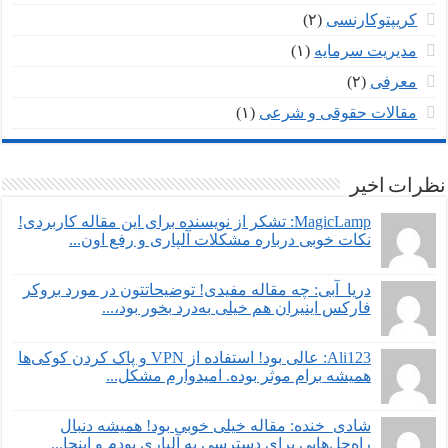
کریپتوکارنسی
(۲)
مدیریت سرمایه
(۱)
معرفی
(۲)
مقالات حقوقی و شرعی
(۱)
نظرات اخیر
MagicLamp: تشکر از نویسنده برای این مقاله کاربردی!
نکات خوبی درباره مشکلات آلپاری و رفع اون...
دریا_آبی: چه مقاله مفیدی! توضیحاتتون در مورد بروکر
فارکس اینیران هم خیلی به‌درد بخور بود،...
Ali123: عالی بود! استفاده از VPN و پاک کردن کوکی‌ها
همیشه برام موثر بوده. امیدوارم مشکل...
شادی_خنده: مقاله خیلی خوبی بود! همیشه دنبال
راه‌حل‌هایی برای دسترسی به آلپاری بودم و اینجا...