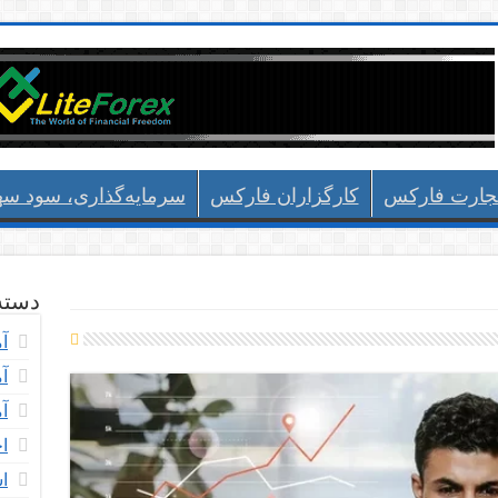
جارت فارکس
کارگزاران فارکس
سرمایه‌گذاری، سود سها
دسته 
آم
آ
آ
اخ
ا