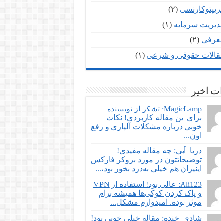
ریپتوکارنسی
(۲)
دیریت سرمایه
(۱)
عرفی
(۲)
قالات حقوقی و شرعی
(۱)
ت اخیر
MagicLamp: تشکر از نویسنده
برای این مقاله کاربردی! نکات
خوبی درباره مشکلات آلپاری و رفع
اون...
دریا_آبی: چه مقاله مفیدی!
توضیحاتتون در مورد بروکر فارکس
اینیران هم خیلی به‌درد بخور بود،...
Ali123: عالی بود! استفاده از VPN
و پاک کردن کوکی‌ها همیشه برام
موثر بوده. امیدوارم مشکل...
شادی_خنده: مقاله خیلی خوبی بود!