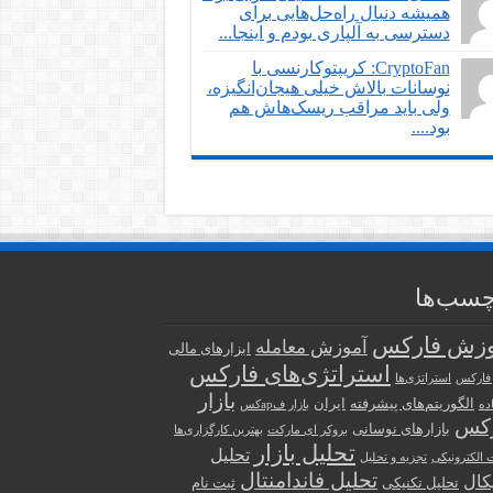
همیشه دنبال راه‌حل‌هایی برای
دسترسی به آلپاری بودم و اینجا...
CryptoFan: کریپتوکارنسی با
نوسانات بالاش خیلی هیجان‌انگیزه،
ولی باید مراقب ریسک‌هاش هم
بود....
چسب‌ها
وزش فارکس
آموزش معامله
ابزارهای مالی
استراتژی‌های فارکس
 فارکس
استراتژی‌ها
بازار
الگوریتم‌های پیشرفته
ایران
ده
بازار فарکس
رکس
بازارهای نوسانی
بروکر ای مارکت
بهترین کارگزاری‌ها
تحلیل بازار
تحلیل
 الکترونیکی
تجزیه و تحلیل
تحلیل فاندامنتال
کال
تحلیل تکنیکی
ثبت نام