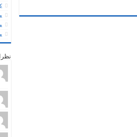
ک
م
م
م
نظرا